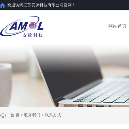
欢迎访问江苏安脉科技有限公司官网！
网站首页
首 页
>
联系我们
>
联系方式